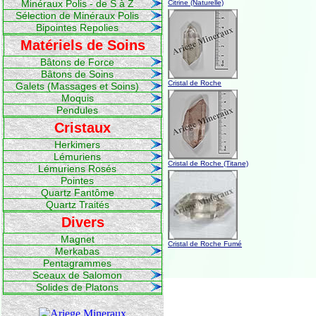
Minéraux Polis - de S à Z
Citrine (Naturelle)
Sélection de Minéraux Polis
Bipointes Repolies
Matériels de Soins
Bâtons de Force
Bâtons de Soins
Cristal de Roche
Galets (Massages et Soins)
Moquis
Pendules
Cristaux
Herkimers
Lémuriens
Cristal de Roche (Titane)
Lémuriens Rosés
Pointes
Quartz Fantôme
Quartz Traités
Divers
Magnet
Cristal de Roche Fumé
Merkabas
Pentagrammes
Sceaux de Salomon
Solides de Platons