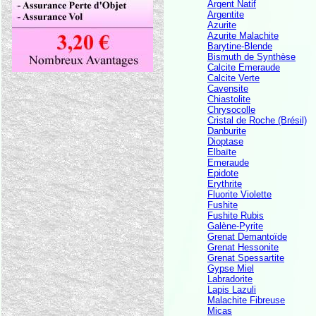
Argent Natif
Argentite
Azurite
Azurite Malachite
Barytine-Blende
Bismuth de Synthèse
Calcite Emeraude
Calcite Verte
Cavensite
Chiastolite
Chrysocolle
Cristal de Roche (Brésil)
Danburite
Dioptase
Elbaïte
Emeraude
Epidote
Erythrite
Fluorite Violette
Fushite
Fushite Rubis
Galène-Pyrite
Grenat Demantoïde
Grenat Hessonite
Grenat Spessartite
Gypse Miel
Labradorite
Lapis Lazuli
Malachite Fibreuse
Micas