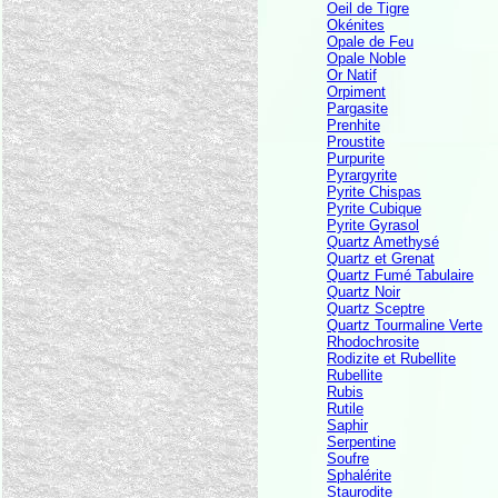
Oeil de Tigre
Okénites
Opale de Feu
Opale Noble
Or Natif
Orpiment
Pargasite
Prenhite
Proustite
Purpurite
Pyrargyrite
Pyrite Chispas
Pyrite Cubique
Pyrite Gyrasol
Quartz Amethysé
Quartz et Grenat
Quartz Fumé Tabulaire
Quartz Noir
Quartz Sceptre
Quartz Tourmaline Verte
Rhodochrosite
Rodizite et Rubellite
Rubellite
Rubis
Rutile
Saphir
Serpentine
Soufre
Sphalérite
Staurodite