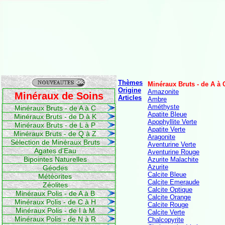
Thèmes
Minéraux Bruts - de A à 
Origine
Amazonite
Minéraux de Soins
Articles
Ambre
Améthyste
Minéraux Bruts - de A à C
Apatite Bleue
Minéraux Bruts - de D à K
Apophyllite Verte
Minéraux Bruts - de L à P
Apatite Verte
Minéraux Bruts - de Q à Z
Aragonite
Sélection de Minéraux Bruts
Aventurine Verte
Agates d'Eau
Aventurine Rouge
Bipointes Naturelles
Azurite Malachite
Azurite
Géodes
Calcite Bleue
Météorites
Calcite Emeraude
Zéolites
Calcite Optique
Minéraux Polis - de A à B
Calcite Orange
Minéraux Polis - de C à H
Calcite Rouge
Minéraux Polis - de I à M
Calcite Verte
Minéraux Polis - de N à R
Chalcopyrite