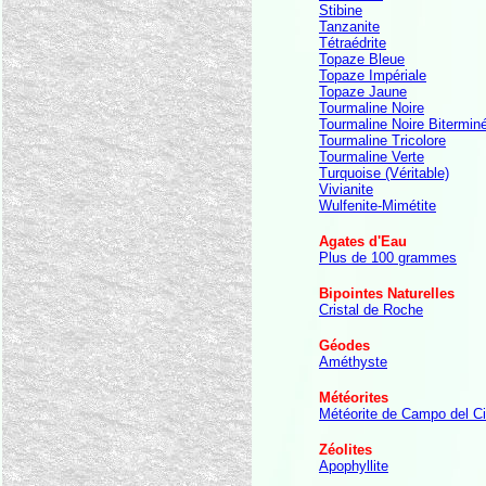
Stibine
Tanzanite
Tétraédrite
Topaze Bleue
Topaze Impériale
Topaze Jaune
Tourmaline Noire
Tourmaline Noire Bitermin
Tourmaline Tricolore
Tourmaline Verte
Turquoise (Véritable)
Vivianite
Wulfenite-Mimétite
Agates d'Eau
Plus de 100 grammes
Bipointes Naturelles
Cristal de Roche
Géodes
Améthyste
Météorites
Météorite de Campo del Ci
Zéolites
Apophyllite