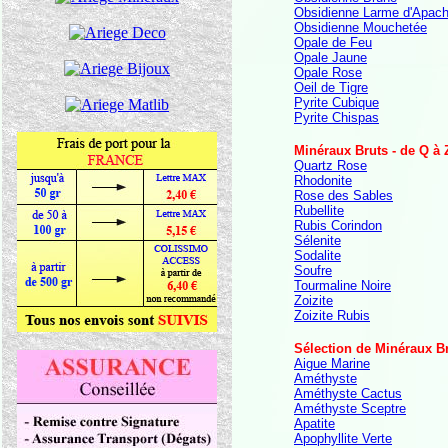
Obsidienne Larme d'Apac
Obsidienne Mouchetée
Opale de Feu
Opale Jaune
Opale Rose
Oeil de Tigre
Pyrite Cubique
Pyrite Chispas
Minéraux Bruts - de Q à 
Quartz Rose
Rhodonite
Rose des Sables
Rubellite
Rubis Corindon
Sélenite
Sodalite
Soufre
Tourmaline Noire
Zoizite
Zoizite Rubis
Sélection de Minéraux B
Aigue Marine
Améthyste
Améthyste Cactus
Améthyste Sceptre
Apatite
Apophyllite Verte