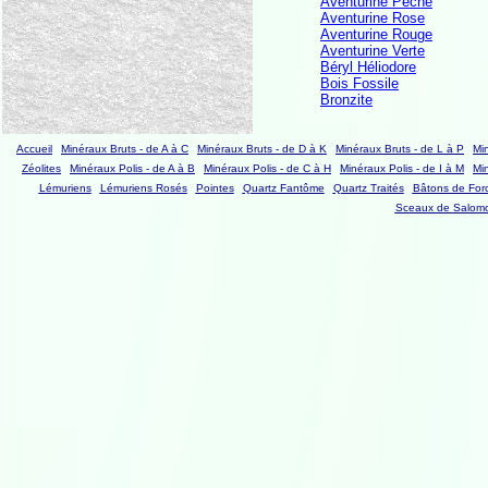
Aventurine Pêche
Aventurine Rose
Aventurine Rouge
Aventurine Verte
Béryl Héliodore
Bois Fossile
Bronzite
Accueil
Minéraux Bruts - de A à C
Minéraux Bruts - de D à K
Minéraux Bruts - de L à P
Mi
Zéolites
Minéraux Polis - de A à B
Minéraux Polis - de C à H
Minéraux Polis - de I à M
Mi
Lémuriens
Lémuriens Rosés
Pointes
Quartz Fantôme
Quartz Traités
Bâtons de For
Sceaux de Salom