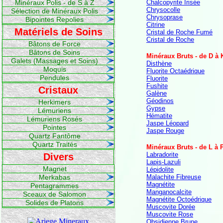
Minéraux Polis - de S à Z
Chalcopyrite Irisée
Chrysocolle
Sélection de Minéraux Polis
Chrysoprase
Bipointes Repolies
Citrine
Matériels de Soins
Cristal de Roche Fumé
Cristal de Roche
Bâtons de Force
Bâtons de Soins
Minéraux Bruts - de D à 
Galets (Massages et Soins)
Disthène
Moquis
Fluorite Octaédrique
Pendules
Fluorite
Fushite
Cristaux
Galène
Géodinos
Herkimers
Gypse
Lémuriens
Hématite
Lémuriens Rosés
Jaspe Léopard
Pointes
Jaspe Rouge
Quartz Fantôme
Quartz Traités
Minéraux Bruts - de L à 
Labradorite
Divers
Lapis-Lazuli
Magnet
Lépidolite
Merkabas
Malachite Fibreuse
Magnétite
Pentagrammes
Manganocalcite
Sceaux de Salomon
Magnétite Octoédrique
Solides de Platons
Muscovite Dorée
Muscovite Rose
Obsidienne Brune