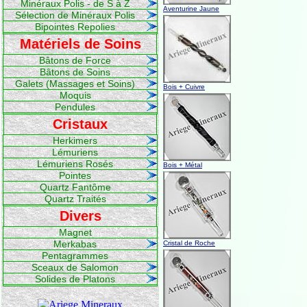
Minéraux Polis - de S à Z
Aventurine Jaune
Sélection de Minéraux Polis
Bipointes Repolies
Matériels de Soins
Bâtons de Force
Bâtons de Soins
Galets (Massages et Soins)
Bois + Cuivre
Moquis
Pendules
Cristaux
Herkimers
Lémuriens
Lémuriens Rosés
Bois + Métal
Pointes
Quartz Fantôme
Quartz Traités
Divers
Magnet
Merkabas
Cristal de Roche
Pentagrammes
Sceaux de Salomon
Solides de Platons