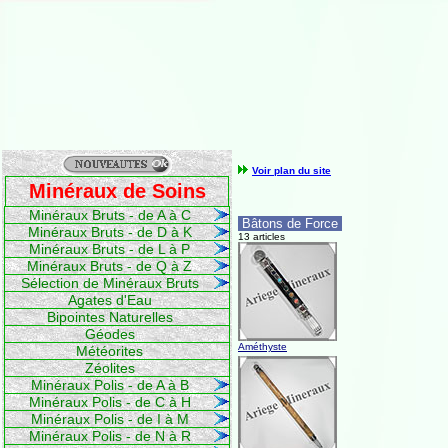
Voir plan du site
Minéraux de Soins
Minéraux Bruts - de A à C
Bâtons de Force
Minéraux Bruts - de D à K
13 articles
Minéraux Bruts - de L à P
Minéraux Bruts - de Q à Z
Sélection de Minéraux Bruts
Agates d'Eau
Bipointes Naturelles
Géodes
Améthyste
Météorites
Zéolites
Minéraux Polis - de A à B
Minéraux Polis - de C à H
Minéraux Polis - de I à M
Minéraux Polis - de N à R