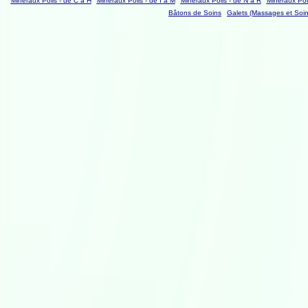
Minéraux Polis - de C à H
Minéraux Polis - de I à M
Minéraux Polis - de N à R
Minéraux Poli
Bâtons de Soins
Galets (Massages et Soin