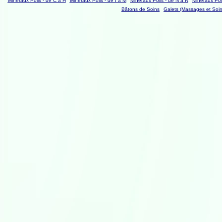
Minéraux Polis - de C à H
Minéraux Polis - de I à M
Minéraux Polis - de N à R
Minéraux Poli
Bâtons de Soins
Galets (Massages et Soin