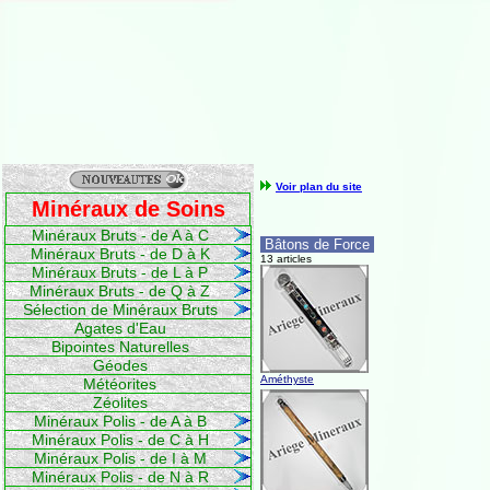
Voir plan du site
Minéraux de Soins
Minéraux Bruts - de A à C
Bâtons de Force
Minéraux Bruts - de D à K
13 articles
Minéraux Bruts - de L à P
Minéraux Bruts - de Q à Z
Sélection de Minéraux Bruts
Agates d'Eau
Bipointes Naturelles
Géodes
Améthyste
Météorites
Zéolites
Minéraux Polis - de A à B
Minéraux Polis - de C à H
Minéraux Polis - de I à M
Minéraux Polis - de N à R