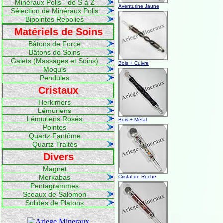
Minéraux Polis - de S à Z
Aventurine Jaune
Sélection de Minéraux Polis
Bipointes Repolies
Matériels de Soins
Bâtons de Force
Bâtons de Soins
Galets (Massages et Soins)
Bois + Cuivre
Moquis
Pendules
Cristaux
Herkimers
Lémuriens
Lémuriens Rosés
Bois + Métal
Pointes
Quartz Fantôme
Quartz Traités
Divers
Magnet
Merkabas
Cristal de Roche
Pentagrammes
Sceaux de Salomon
Solides de Platons