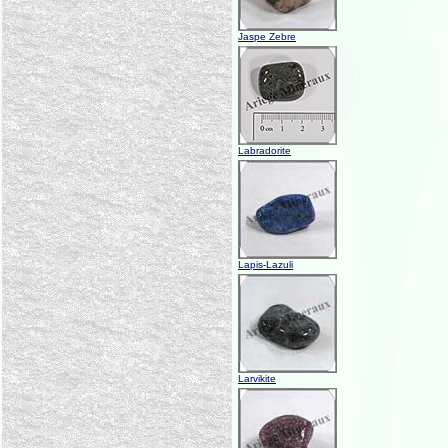
Jaspe Zebre
Labradorite
Lapis-Lazuli
Larvikite