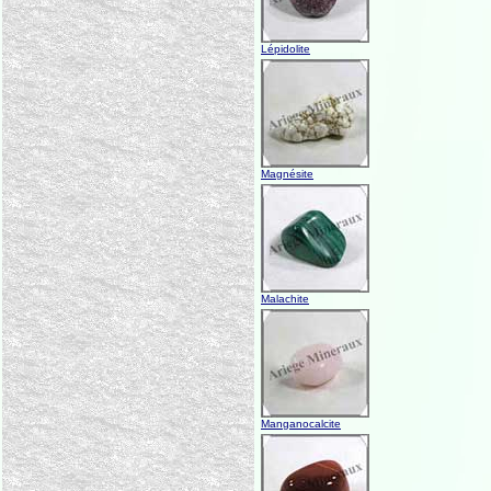
Lépidolite
Magnésite
Malachite
Manganocalcite