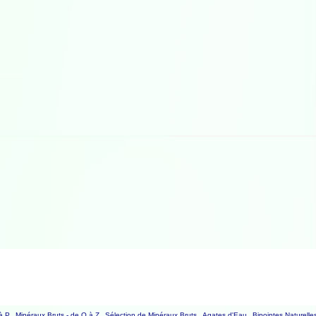
à P
Minéraux Bruts - de Q à Z
Sélection de Minéraux Bruts
Agates d'Eau
Bipointes Naturelle