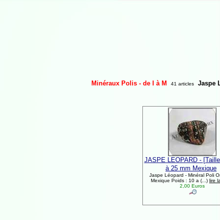
Minéraux Polis - de I à M
Jaspe 
41 articles
JASPE LEOPARD - [Taille 
à 25 mm Mexique
Jaspe Léopard - Minéral Poli Or
Mexique Poids : 10 a (...)
lire 
2,00 Euros