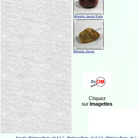
Mokaïte Jaune Extra
Mokaïte Jaune
Cliquez
sur
Imagettes
Accueil
Minéraux Bruts - de A à C
Minéraux Bruts - de D à K
Minéraux Bruts - de L 