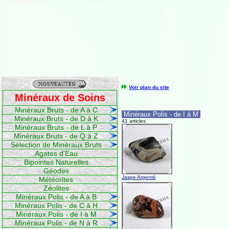
Voir plan du site
Minéraux de Soins
Minéraux Bruts - de A à C
Minéraux Polis - de I à M
Minéraux Bruts - de D à K
41 articles
Minéraux Bruts - de L à P
Minéraux Bruts - de Q à Z
Sélection de Minéraux Bruts
Agates d'Eau
Bipointes Naturelles
Géodes
Jaspe Argenté
Météorites
Zéolites
Minéraux Polis - de A à B
Minéraux Polis - de C à H
Minéraux Polis - de I à M
Minéraux Polis - de N à R