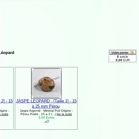
Léopard
2] - 15
JASPE LEOPARD - [Taille 1] - 15
à 25 mm Pérou
igine :
Jaspe Argenté - Minéral Poli Origine :
la suite
Pérou Poids : 15 a 2 (...)
lire la suite
3,00 Euros