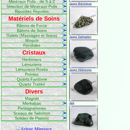
Minéraux Polis - de S à Z
Jaspe Bréchique
Sélection de Minéraux Polis
Bipointes Repolies
Matériels de Soins
Bâtons de Force
Bâtons de Soins
Galets (Massages et Soins)
Jaspe Dalmatien
Moquis
Pendules
Cristaux
Herkimers
Lémuriens
Lémuriens Rosés
Jaspe Héliotrope
Pointes
Quartz Fantôme
Quartz Traités
Divers
Magnet
Merkabas
Jais
Pentagrammes
Sceaux de Salomon
Solides de Platons