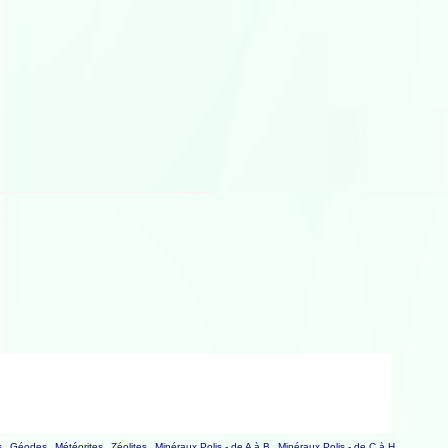
s
Géodes
Météorites
Zéolites
Minéraux Polis - de A à B
Minéraux Polis - de C à H