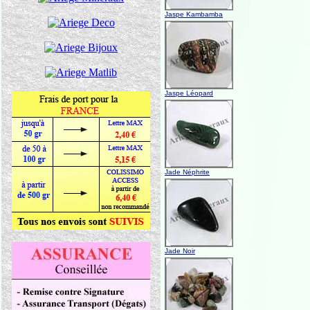
Jaspe Kambamba
Jaspe Léopard
Jade Néphrite
Jade Noir