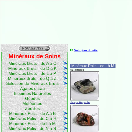
Voir plan du site
Minéraux de Soins
Minéraux Bruts - de A à C
Minéraux Polis - de I à M
Minéraux Bruts - de D à K
41 articles
Minéraux Bruts - de L à P
Minéraux Bruts - de Q à Z
Sélection de Minéraux Bruts
Agates d'Eau
Bipointes Naturelles
Géodes
Jaspe Argenté
Météorites
Zéolites
Minéraux Polis - de A à B
Minéraux Polis - de C à H
Minéraux Polis - de I à M
Minéraux Polis - de N à R