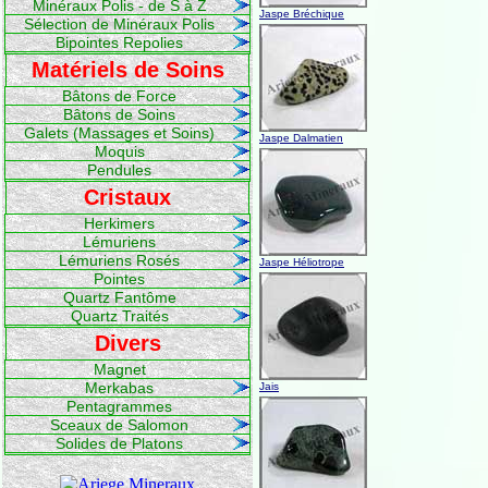
Minéraux Polis - de S à Z
Jaspe Bréchique
Sélection de Minéraux Polis
Bipointes Repolies
Matériels de Soins
Bâtons de Force
Bâtons de Soins
Galets (Massages et Soins)
Jaspe Dalmatien
Moquis
Pendules
Cristaux
Herkimers
Lémuriens
Lémuriens Rosés
Jaspe Héliotrope
Pointes
Quartz Fantôme
Quartz Traités
Divers
Magnet
Merkabas
Jais
Pentagrammes
Sceaux de Salomon
Solides de Platons