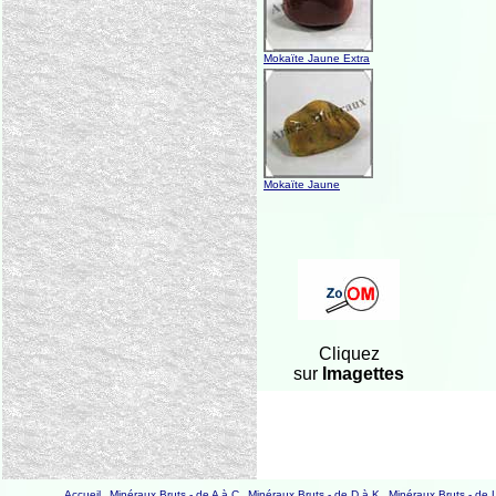
Mokaïte Jaune Extra
Mokaïte Jaune
Cliquez
sur
Imagettes
Accueil
Minéraux Bruts - de A à C
Minéraux Bruts - de D à K
Minéraux Bruts - de 