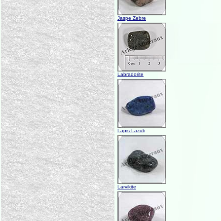
Jaspe Zebre
Labradorite
Lapis-Lazuli
Larvikite