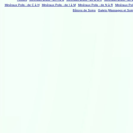
Minéraux Polis - de C à H
Minéraux Polis - de I à M
Minéraux Polis - de N à R
Minéraux Poli
Bâtons de Soins
Galets (Massages et Soin