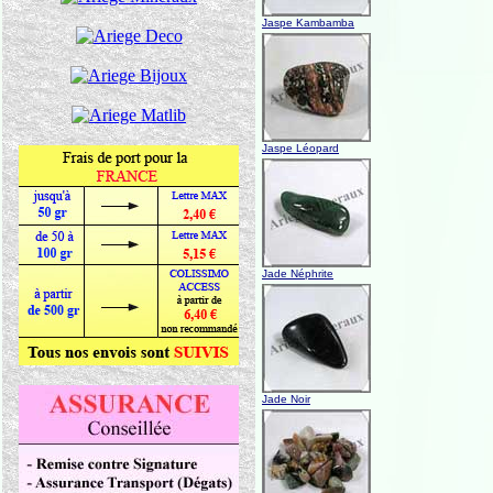
Jaspe Kambamba
Jaspe Léopard
Jade Néphrite
Jade Noir