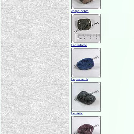
Jaspe Zebre
Labradorite
Lapis-Lazuli
Larvikite