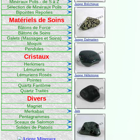
Minéraux Polis - de S à Z
Jaspe Bréchique
Sélection de Minéraux Polis
Bipointes Repolies
Matériels de Soins
Bâtons de Force
Bâtons de Soins
Galets (Massages et Soins)
Jaspe Dalmatien
Moquis
Pendules
Cristaux
Herkimers
Lémuriens
Lémuriens Rosés
Jaspe Héliotrope
Pointes
Quartz Fantôme
Quartz Traités
Divers
Magnet
Merkabas
Jais
Pentagrammes
Sceaux de Salomon
Solides de Platons