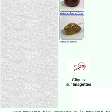
Mokaïte Jaune Extra
Mokaïte Jaune
Cliquez
sur
Imagettes
Accueil
Minéraux Bruts - de A à C
Minéraux Bruts - de D à K
Minéraux Bruts - de L 