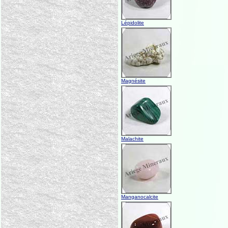
Lépidolite
Magnésite
Malachite
Manganocalcite