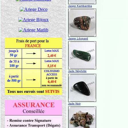
Jaspe Kambamba
Jaspe Léopard
Jade Néphrite
Jade Noir