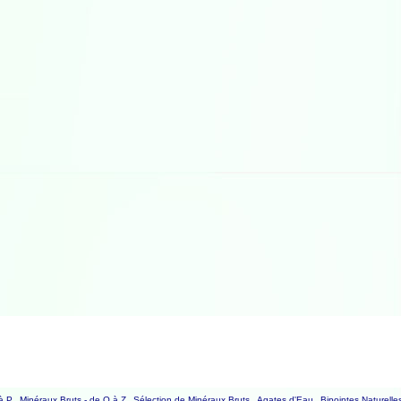
à P
Minéraux Bruts - de Q à Z
Sélection de Minéraux Bruts
Agates d'Eau
Bipointes Naturelle