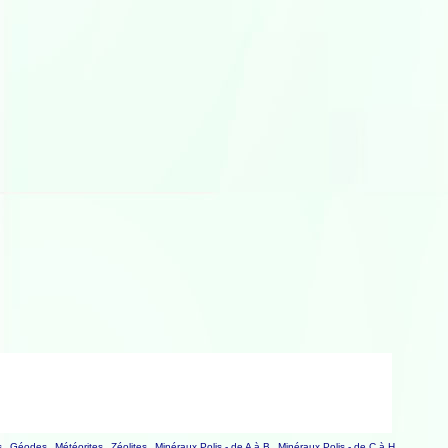
s
Géodes
Météorites
Zéolites
Minéraux Polis - de A à B
Minéraux Polis - de C à H