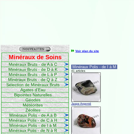
Voir plan du site
Minéraux de Soins
Minéraux Bruts - de A à C
Minéraux Polis - de I à M
Minéraux Bruts - de D à K
41 articles
Minéraux Bruts - de L à P
Minéraux Bruts - de Q à Z
Sélection de Minéraux Bruts
Agates d'Eau
Bipointes Naturelles
Géodes
Jaspe Argenté
Météorites
Zéolites
Minéraux Polis - de A à B
Minéraux Polis - de C à H
Minéraux Polis - de I à M
Minéraux Polis - de N à R