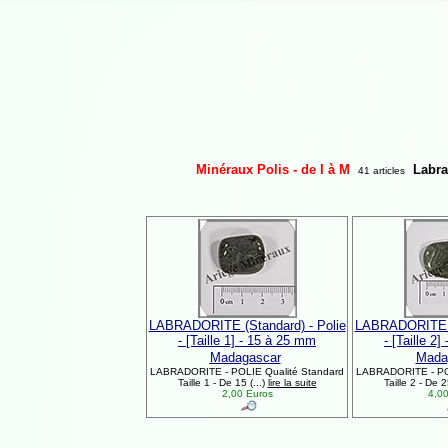
Minéraux Polis - de I à M
Labra
41 articles
LABRADORITE (Standard) - Polie
LABRADORITE (S
- [Taille 1] - 15 à 25 mm
- [Taille 2
Madagascar
Mada
LABRADORITE - POLIE Qualité Standard
LABRADORITE - POL
Taille 1 - De 15 (...)
lire la suite
Taille 2 - De 2
2,00 Euros
4,00