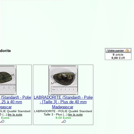
dorite
tandard) - Polie
LABRADORITE (Standard) - Polie
] - 25 à 40 mm
- [Taille 3] - Plus de 40 mm
gascar
Madagascar
IE Qualité Standard
LABRADORITE - POLIE Qualité Standard
5 (...)
lire la suite
Taille 3 - Plus (...)
lire la suite
 Euros
8,00 Euros