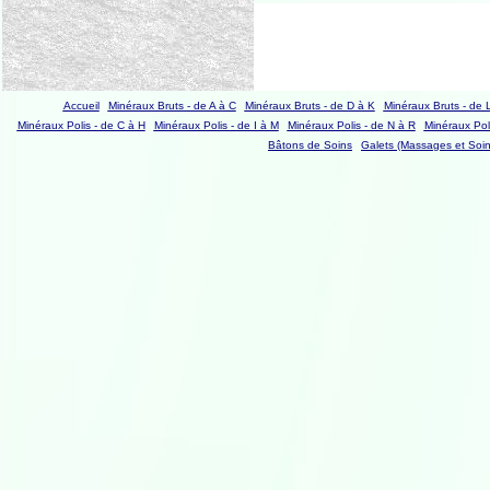
Accueil
Minéraux Bruts - de A à C
Minéraux Bruts - de D à K
Minéraux Bruts - de 
Minéraux Polis - de C à H
Minéraux Polis - de I à M
Minéraux Polis - de N à R
Minéraux Poli
Bâtons de Soins
Galets (Massages et Soin