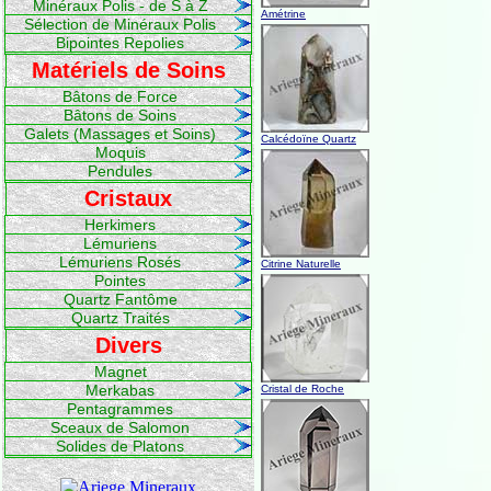
Minéraux Polis - de S à Z
Amétrine
Sélection de Minéraux Polis
Bipointes Repolies
Matériels de Soins
Bâtons de Force
Bâtons de Soins
Galets (Massages et Soins)
Calcédoïne Quartz
Moquis
Pendules
Cristaux
Herkimers
Lémuriens
Lémuriens Rosés
Citrine Naturelle
Pointes
Quartz Fantôme
Quartz Traités
Divers
Magnet
Merkabas
Cristal de Roche
Pentagrammes
Sceaux de Salomon
Solides de Platons