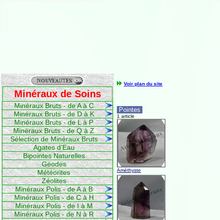
Voir plan du site
Minéraux de Soins
Minéraux Bruts - de A à C
Pointes
Minéraux Bruts - de D à K
1 article
Minéraux Bruts - de L à P
Minéraux Bruts - de Q à Z
Sélection de Minéraux Bruts
Agates d'Eau
Bipointes Naturelles
Géodes
Améthyste
Météorites
Zéolites
Minéraux Polis - de A à B
Minéraux Polis - de C à H
Minéraux Polis - de I à M
Minéraux Polis - de N à R