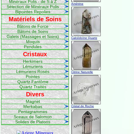
Minéraux Polis - de S à Z
Amétrine
Sélection de Minéraux Polis
Bipointes Repolies
Matériels de Soins
Bâtons de Force
Bâtons de Soins
Galets (Massages et Soins)
Calcédoïne Quartz
Moquis
Pendules
Cristaux
Herkimers
Lémuriens
Lémuriens Rosés
Citrine Naturelle
Pointes
Quartz Fantôme
Quartz Traités
Divers
Magnet
Merkabas
Cristal de Roche
Pentagrammes
Sceaux de Salomon
Solides de Platons