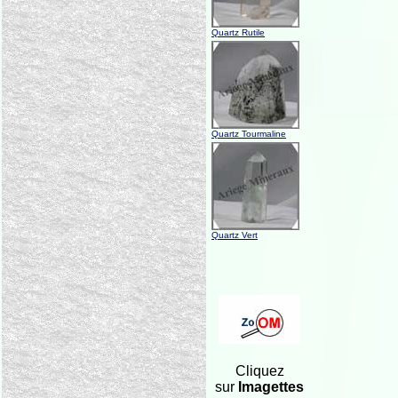
Quartz Rutile
Quartz Tourmaline
Quartz Vert
Cliquez
sur
Imagettes