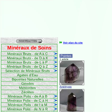
Voir plan du site
Minéraux de Soins
Minéraux Bruts - de A à C
Pointes
Minéraux Bruts - de D à K
1 article
Minéraux Bruts - de L à P
Minéraux Bruts - de Q à Z
Sélection de Minéraux Bruts
Agates d'Eau
Bipointes Naturelles
Géodes
Améthyste
Météorites
Zéolites
Minéraux Polis - de A à B
Minéraux Polis - de C à H
Minéraux Polis - de I à M
Minéraux Polis - de N à R