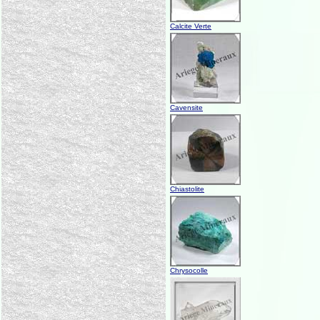
Calcite Verte
Cavensite
Chiastolite
Chrysocolle