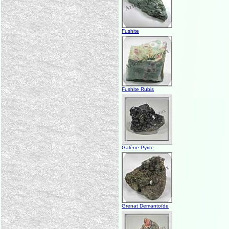
Fushite
Fushite Rubis
Galène-Pyrite
Grenat Demantoïde