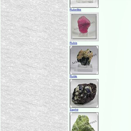
Rubellite
Rubis
Rutile
Saphir