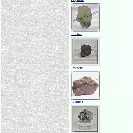
Pargasite
Prenhite
Proustite
Purpurite