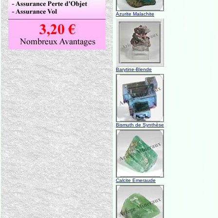
Azurite Malachite
Barytine-Blende
Bismuth de Synthèse
Calcite Emeraude