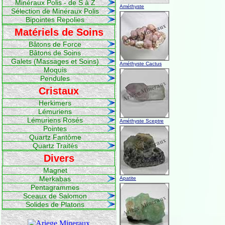
Minéraux Polis - de S à Z
Améthyste
Sélection de Minéraux Polis
Bipointes Repolies
Matériels de Soins
Bâtons de Force
Bâtons de Soins
Galets (Massages et Soins)
Améthyste Cactus
Moquis
Pendules
Cristaux
Herkimers
Lémuriens
Lémuriens Rosés
Améthyste Sceptre
Pointes
Quartz Fantôme
Quartz Traités
Divers
Magnet
Merkabas
Apatite
Pentagrammes
Sceaux de Salomon
Solides de Platons