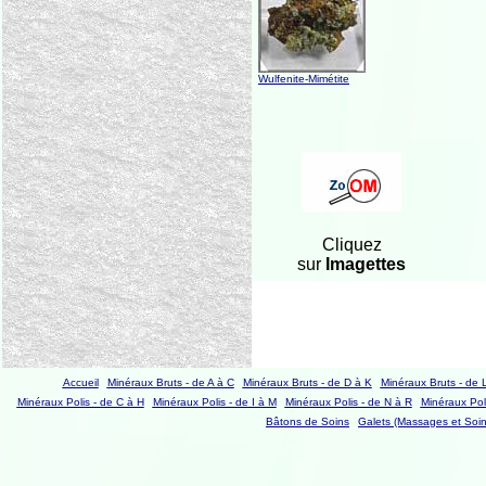
Wulfenite-Mimétite
Cliquez
sur
Imagettes
Accueil
Minéraux Bruts - de A à C
Minéraux Bruts - de D à K
Minéraux Bruts - de 
Minéraux Polis - de C à H
Minéraux Polis - de I à M
Minéraux Polis - de N à R
Minéraux Poli
Bâtons de Soins
Galets (Massages et Soin