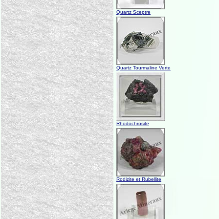
Quartz Sceptre
Quartz Tourmaline Verte
Rhodochrosite
Rodizite et Rubellite