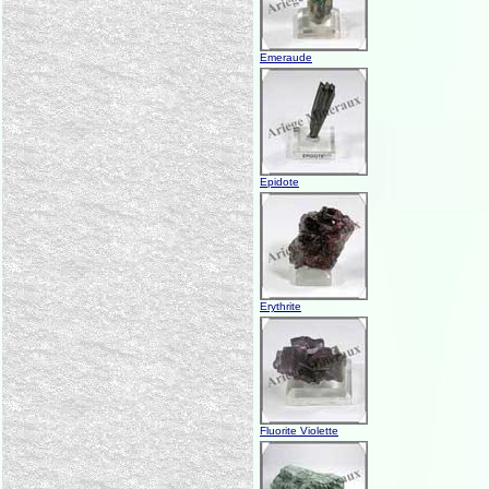
Emeraude
Epidote
Erythrite
Fluorite Violette