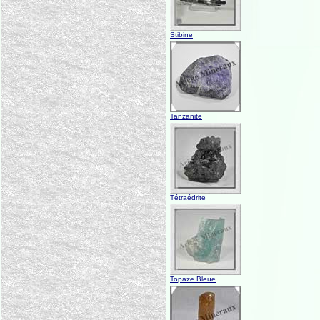
Stibine
Tanzanite
Tétraédrite
Topaze Bleue