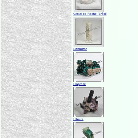
Cristal de Roche (Brésil)
Danburite
Dioptase
Elbaïte