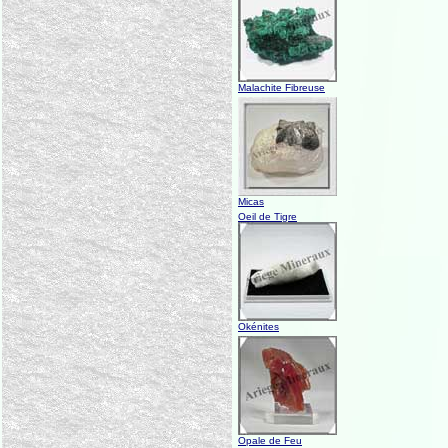
Malachite Fibreuse
Micas
Oeil de Tigre
Okénites
Opale de Feu