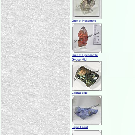
Grenat Hessonite
Grenat Spessartite
Gypse Miel
Labradorite
Lapis Lazuli