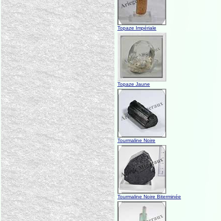
Topaze Impériale
Topaze Jaune
Tourmaline Noire
Tourmaline Noire Biterminée