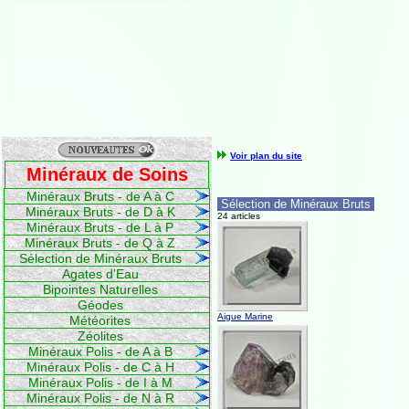
Voir plan du site
Minéraux de Soins
Minéraux Bruts - de A à C
Sélection de Minéraux Bruts
Minéraux Bruts - de D à K
24 articles
Minéraux Bruts - de L à P
Minéraux Bruts - de Q à Z
Sélection de Minéraux Bruts
Agates d'Eau
Bipointes Naturelles
Géodes
Aigue Marine
Météorites
Zéolites
Minéraux Polis - de A à B
Minéraux Polis - de C à H
Minéraux Polis - de I à M
Minéraux Polis - de N à R