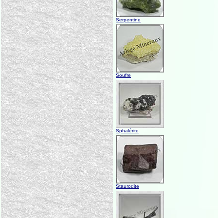
Serpentine
Soufre
Sphalérite
Staurodite