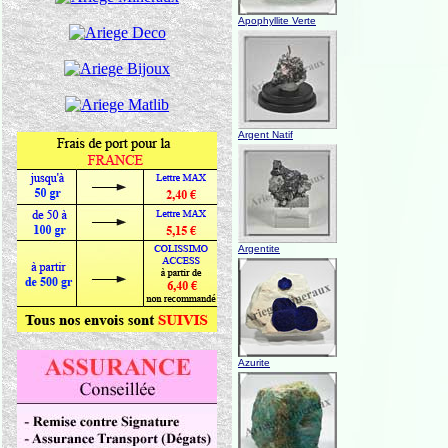
Apophyllite Verte
Argent Natif
Argentite
Azurite