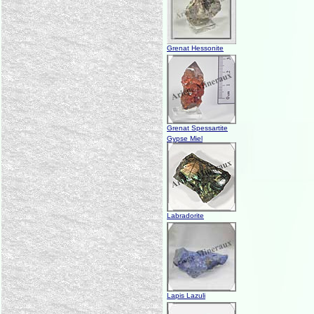
Grenat Hessonite
Grenat Spessartite
Gypse Miel
Labradorite
Lapis Lazuli