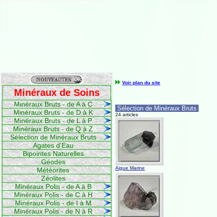
Voir plan du site
Minéraux de Soins
Minéraux Bruts - de A à C
Sélection de Minéraux Bruts
Minéraux Bruts - de D à K
24 articles
Minéraux Bruts - de L à P
Minéraux Bruts - de Q à Z
Sélection de Minéraux Bruts
Agates d'Eau
Bipointes Naturelles
Géodes
Aigue Marine
Météorites
Zéolites
Minéraux Polis - de A à B
Minéraux Polis - de C à H
Minéraux Polis - de I à M
Minéraux Polis - de N à R