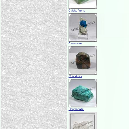
Calcite Verte
Cavensite
Chiastolite
Chrysocolle