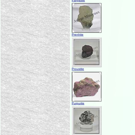
Pargasite
Prenhite
Proustite
Purpurite