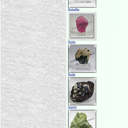
Rubellite
Rubis
Rutile
Saphir