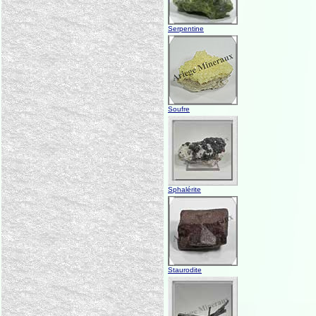
Serpentine
Soufre
Sphalérite
Staurodite