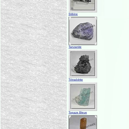
Stibine
Tanzanite
Tétraédrite
Topaze Bleue