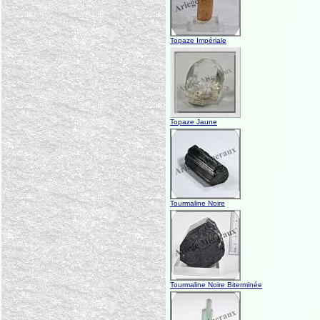
Topaze Impériale
Topaze Jaune
Tourmaline Noire
Tourmaline Noire Biterminée