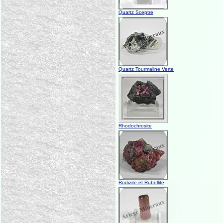
Quartz Sceptre
Quartz Tourmaline Verte
Rhodochrosite
Rodizite et Rubellite