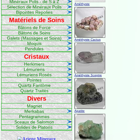
Minéraux Polis - de S à Z
Améthyste
Sélection de Minéraux Polis
Bipointes Repolies
Matériels de Soins
Bâtons de Force
Bâtons de Soins
Galets (Massages et Soins)
Améthyste Cactus
Moquis
Pendules
Cristaux
Herkimers
Lémuriens
Lémuriens Rosés
Améthyste Sceptre
Pointes
Quartz Fantôme
Quartz Traités
Divers
Magnet
Merkabas
Apatite
Pentagrammes
Sceaux de Salomon
Solides de Platons