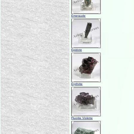
Emeraude
Epidote
Erythrite
Fluorite Violette