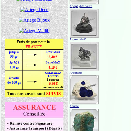
Apophyllite Verte
Argent Natif
Argentite
Azurite