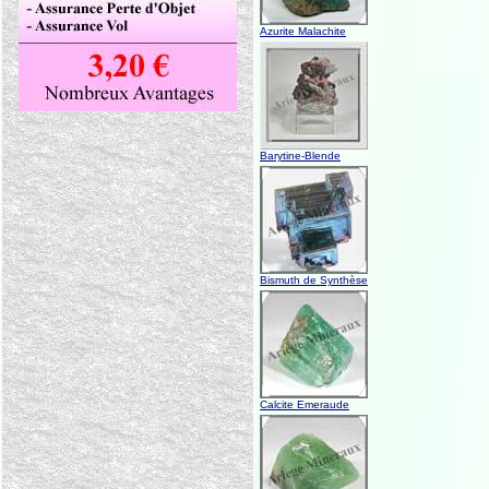
Azurite Malachite
Barytine-Blende
Bismuth de Synthèse
Calcite Emeraude