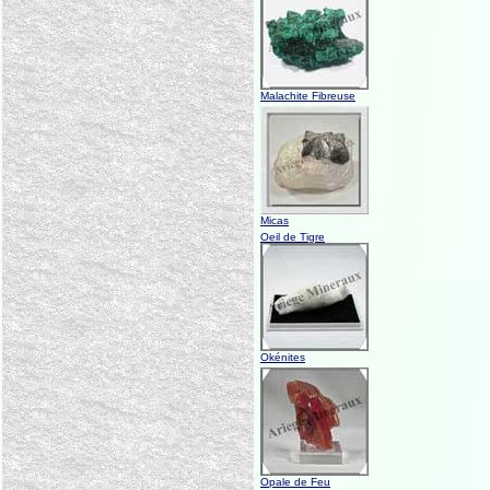
Malachite Fibreuse
Micas
Oeil de Tigre
Okénites
Opale de Feu