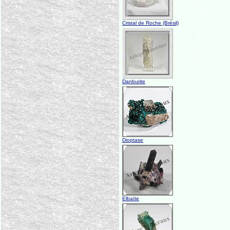
Cristal de Roche (Brésil)
Danburite
Dioptase
Elbaïte