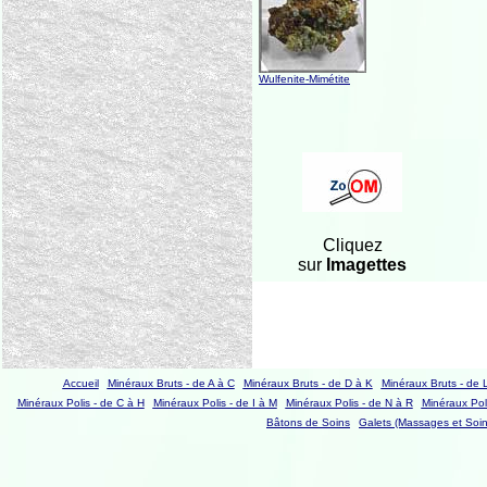
Wulfenite-Mimétite
Cliquez
sur
Imagettes
Accueil
Minéraux Bruts - de A à C
Minéraux Bruts - de D à K
Minéraux Bruts - de 
Minéraux Polis - de C à H
Minéraux Polis - de I à M
Minéraux Polis - de N à R
Minéraux Poli
Bâtons de Soins
Galets (Massages et Soin