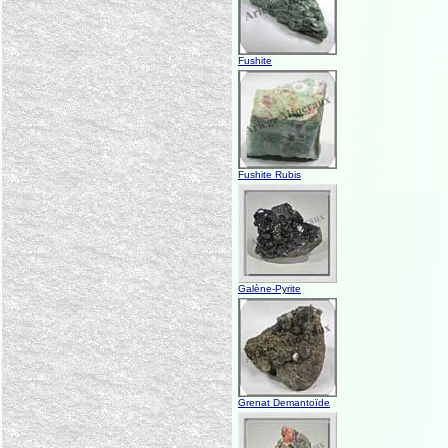
Fushite
Fushite Rubis
Galène-Pyrite
Grenat Demantoïde