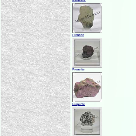
Pargasite
Prenhite
Proustite
Purpurite