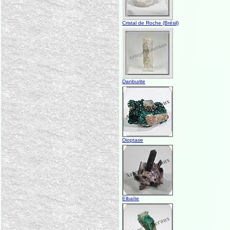
Cristal de Roche (Brésil)
Danburite
Dioptase
Elbaïte