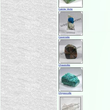
Calcite Verte
Cavensite
Chiastolite
Chrysocolle