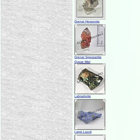
Grenat Hessonite
Grenat Spessartite
Gypse Miel
Labradorite
Lapis Lazuli