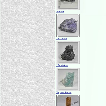
Stibine
Tanzanite
Tétraédrite
Topaze Bleue