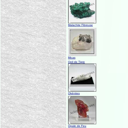
Malachite Fibreuse
Micas
Oeil de Tigre
Okénites
Opale de Feu