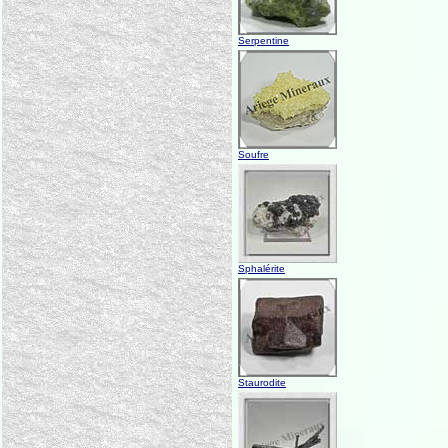
Serpentine
Soufre
Sphalérite
Staurodite