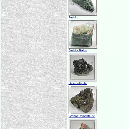
Fushite
Fushite Rubis
Galène-Pyrite
Grenat Demantoïde