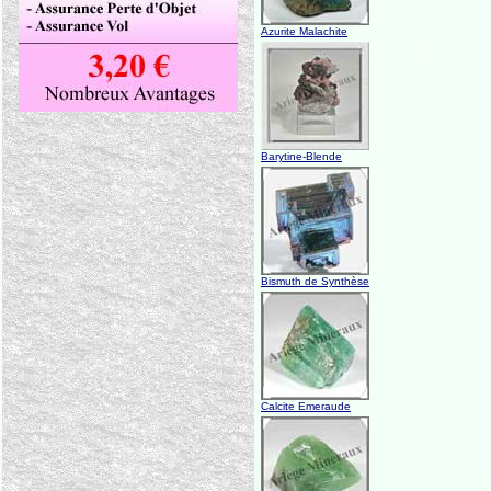
Azurite Malachite
Barytine-Blende
Bismuth de Synthèse
Calcite Emeraude