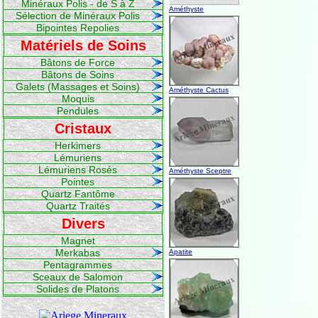
Minéraux Polis - de S à Z
Améthyste
Sélection de Minéraux Polis
Bipointes Repolies
Matériels de Soins
Bâtons de Force
Bâtons de Soins
Galets (Massages et Soins)
Améthyste Cactus
Moquis
Pendules
Cristaux
Herkimers
Lémuriens
Lémuriens Rosés
Améthyste Sceptre
Pointes
Quartz Fantôme
Quartz Traités
Divers
Magnet
Merkabas
Apatite
Pentagrammes
Sceaux de Salomon
Solides de Platons