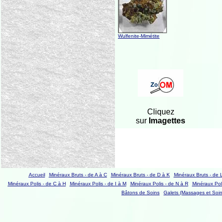
Wulfenite-Mimétite
Cliquez
sur
Imagettes
Accueil
Minéraux Bruts - de A à C
Minéraux Bruts - de D à K
Minéraux Bruts - de 
Minéraux Polis - de C à H
Minéraux Polis - de I à M
Minéraux Polis - de N à R
Minéraux Poli
Bâtons de Soins
Galets (Massages et Soin