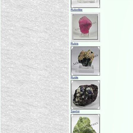
Rubellite
Rubis
Rutile
Saphir