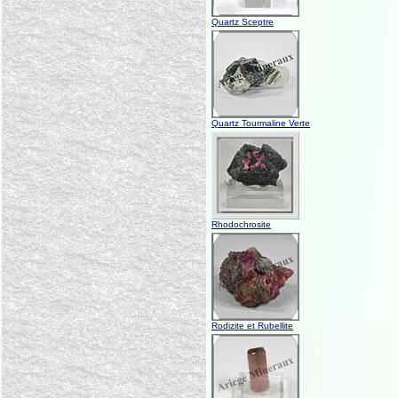
Quartz Sceptre
Quartz Tourmaline Verte
Rhodochrosite
Rodizite et Rubellite