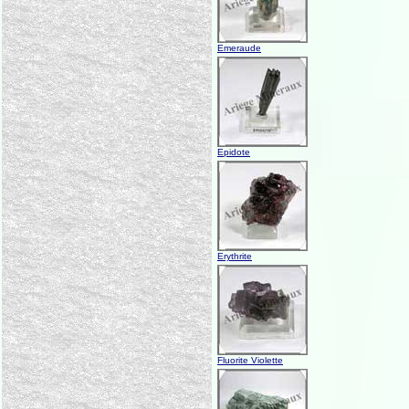
Emeraude
Epidote
Erythrite
Fluorite Violette