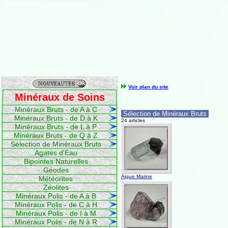
Voir plan du site
Minéraux de Soins
Minéraux Bruts - de A à C
Sélection de Minéraux Bruts
Minéraux Bruts - de D à K
24 articles
Minéraux Bruts - de L à P
Minéraux Bruts - de Q à Z
Sélection de Minéraux Bruts
Agates d'Eau
Bipointes Naturelles
Géodes
Aigue Marine
Météorites
Zéolites
Minéraux Polis - de A à B
Minéraux Polis - de C à H
Minéraux Polis - de I à M
Minéraux Polis - de N à R