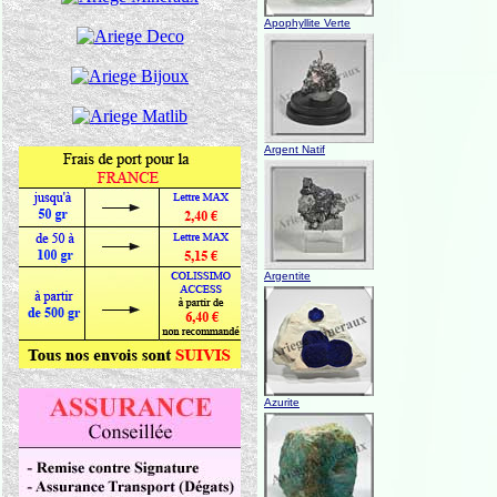
Apophyllite Verte
Argent Natif
Argentite
Azurite