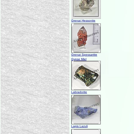
Grenat Hessonite
Grenat Spessartite
Gypse Miel
Labradorite
Lapis Lazuli