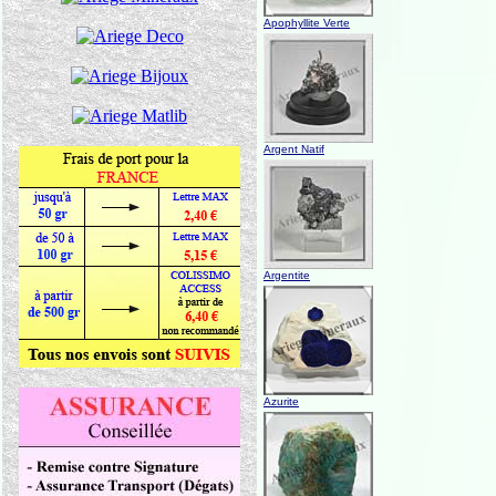
Apophyllite Verte
Argent Natif
Argentite
Azurite