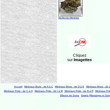
Wulfenite-Mimétite
Cliquez
sur
Imagettes
Accueil
Minéraux Bruts - de A à C
Minéraux Bruts - de D à K
Minéraux Bruts - de 
Minéraux Polis - de C à H
Minéraux Polis - de I à M
Minéraux Polis - de N à R
Minéraux Poli
Bâtons de Soins
Galets (Massages et Soin