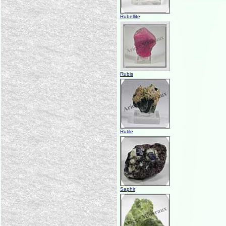
Rubellite
Rubis
Rutile
Saphir