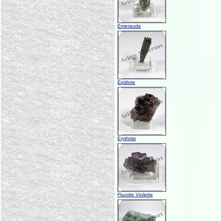
Emeraude
Epidote
Erythrite
Fluorite Violette