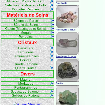
Minéraux Polis - de S à Z
Améthyste
Sélection de Minéraux Polis
Bipointes Repolies
Matériels de Soins
Bâtons de Force
Bâtons de Soins
Galets (Massages et Soins)
Améthyste Cactus
Moquis
Pendules
Cristaux
Herkimers
Lémuriens
Lémuriens Rosés
Améthyste Sceptre
Pointes
Quartz Fantôme
Quartz Traités
Divers
Magnet
Merkabas
Apatite
Pentagrammes
Sceaux de Salomon
Solides de Platons