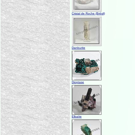
Cristal de Roche (Brésil)
Danburite
Dioptase
Elbaïte