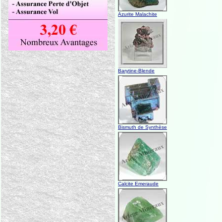
Azurite Malachite
Barytine-Blende
Bismuth de Synthèse
Calcite Emeraude