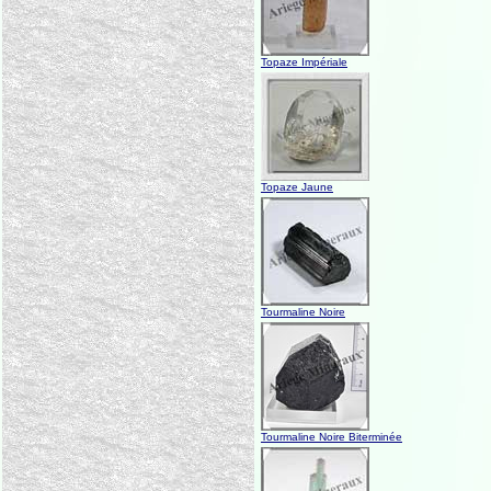
Topaze Impériale
Topaze Jaune
Tourmaline Noire
Tourmaline Noire Biterminée