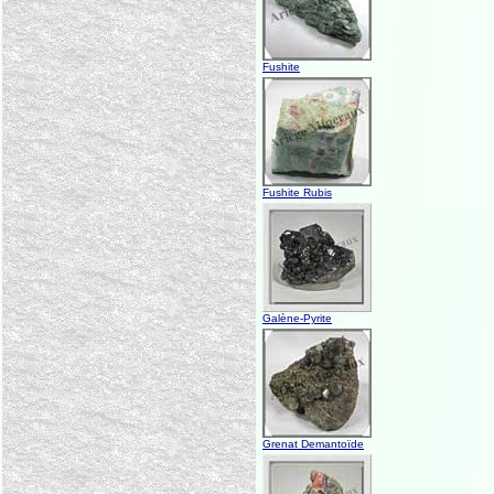
Fushite
Fushite Rubis
Galène-Pyrite
Grenat Demantoïde