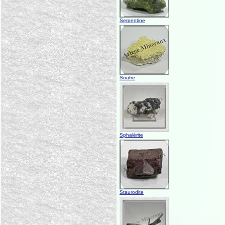
Serpentine
Soufre
Sphalérite
Staurodite