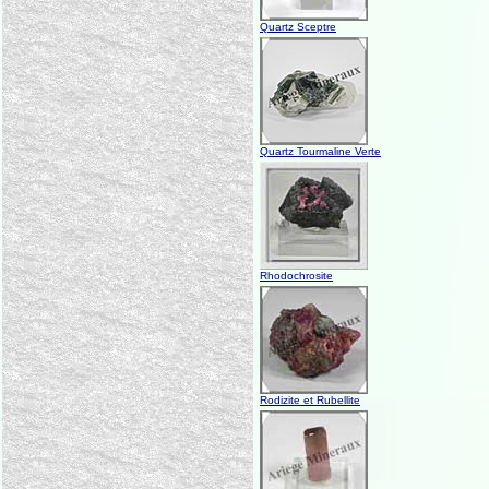
Quartz Sceptre
Quartz Tourmaline Verte
Rhodochrosite
Rodizite et Rubellite