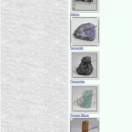
Stibine
Tanzanite
Tétraédrite
Topaze Bleue