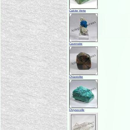
Calcite Verte
Cavensite
Chiastolite
Chrysocolle