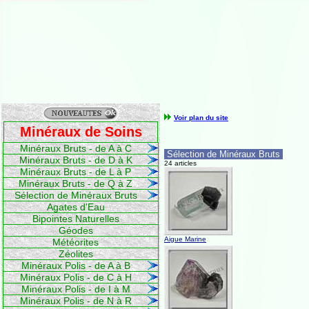
Voir plan du site
Minéraux de Soins
Minéraux Bruts - de A à C
Sélection de Minéraux Bruts
Minéraux Bruts - de D à K
24 articles
Minéraux Bruts - de L à P
Minéraux Bruts - de Q à Z
Sélection de Minéraux Bruts
Agates d'Eau
Bipointes Naturelles
Géodes
Aigue Marine
Météorites
Zéolites
Minéraux Polis - de A à B
Minéraux Polis - de C à H
Minéraux Polis - de I à M
Minéraux Polis - de N à R