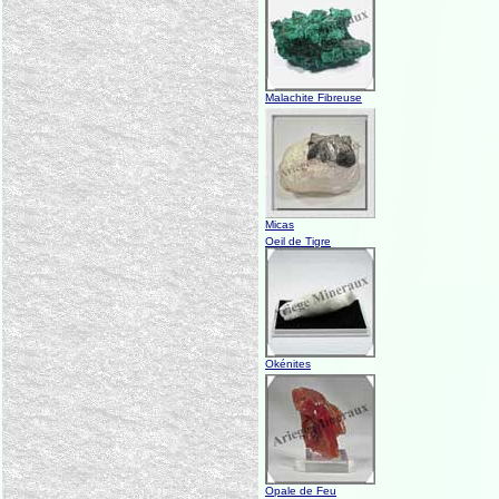
Malachite Fibreuse
Micas
Oeil de Tigre
Okénites
Opale de Feu