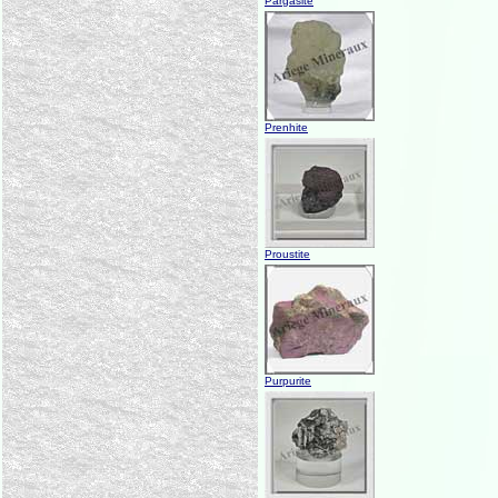
Pargasite
Prenhite
Proustite
Purpurite