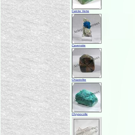
Calcite Verte
Cavensite
Chiastolite
Chrysocolle