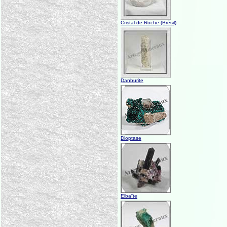
Cristal de Roche (Brésil)
Danburite
Dioptase
Elbaïte