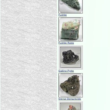
Fushite
Fushite Rubis
Galène-Pyrite
Grenat Demantoïde