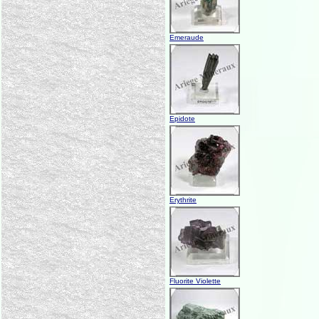
Emeraude
Epidote
Erythrite
Fluorite Violette