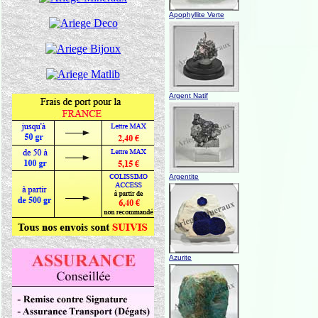
Apophyllite Verte
Argent Natif
Argentite
Azurite