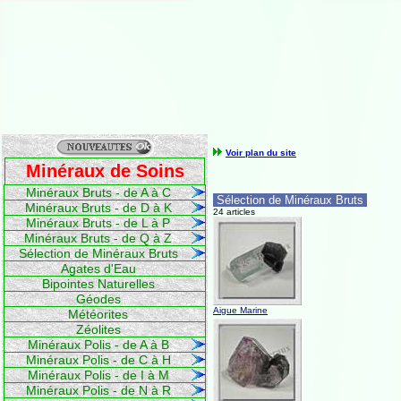
Voir plan du site
Minéraux de Soins
Minéraux Bruts - de A à C
Sélection de Minéraux Bruts
Minéraux Bruts - de D à K
24 articles
Minéraux Bruts - de L à P
Minéraux Bruts - de Q à Z
Sélection de Minéraux Bruts
Agates d'Eau
Bipointes Naturelles
Géodes
Aigue Marine
Météorites
Zéolites
Minéraux Polis - de A à B
Minéraux Polis - de C à H
Minéraux Polis - de I à M
Minéraux Polis - de N à R