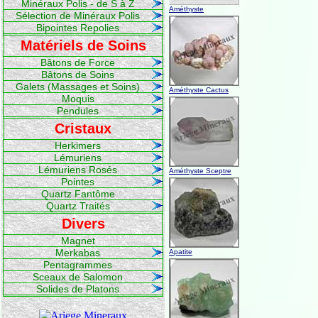
Minéraux Polis - de S à Z
Améthyste
Sélection de Minéraux Polis
Bipointes Repolies
Matériels de Soins
Bâtons de Force
Bâtons de Soins
Galets (Massages et Soins)
Améthyste Cactus
Moquis
Pendules
Cristaux
Herkimers
Lémuriens
Lémuriens Rosés
Améthyste Sceptre
Pointes
Quartz Fantôme
Quartz Traités
Divers
Magnet
Merkabas
Apatite
Pentagrammes
Sceaux de Salomon
Solides de Platons