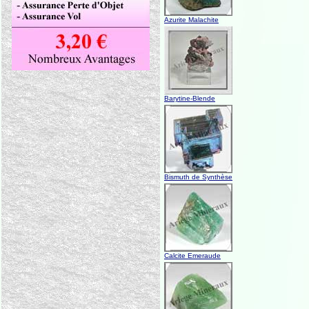
Azurite Malachite
Barytine-Blende
Bismuth de Synthèse
Calcite Emeraude