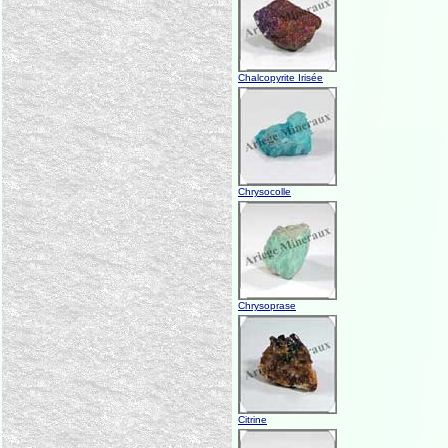
Chalcopyrite Irisée
Chrysocolle
Chrysoprase
Citrine