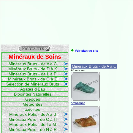
Voir plan du site
Minéraux de Soins
Minéraux Bruts - de A à C
Minéraux Bruts - de A à C
Minéraux Bruts - de D à K
96 articles
Minéraux Bruts - de L à P
Minéraux Bruts - de Q à Z
Sélection de Minéraux Bruts
Agates d'Eau
Bipointes Naturelles
Géodes
Amazonite
Météorites
Zéolites
Minéraux Polis - de A à B
Minéraux Polis - de C à H
Minéraux Polis - de I à M
Minéraux Polis - de N à R