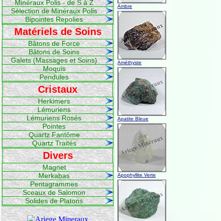
Minéraux Polis - de S à Z
Ambre
Sélection de Minéraux Polis
Bipointes Repolies
Matériels de Soins
Bâtons de Force
Bâtons de Soins
Galets (Massages et Soins)
Améthyste
Moquis
Pendules
Cristaux
Herkimers
Lémuriens
Lémuriens Rosés
Apatite Bleue
Pointes
Quartz Fantôme
Quartz Traités
Divers
Magnet
Merkabas
Apophyllite Verte
Pentagrammes
Sceaux de Salomon
Solides de Platons