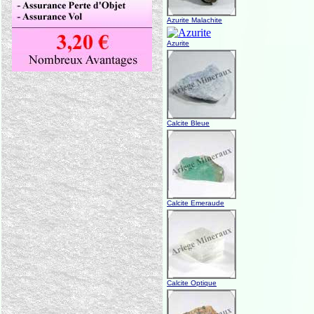
Azurite Malachite
Azurite
Calcite Bleue
Calcite Emeraude
Calcite Optique