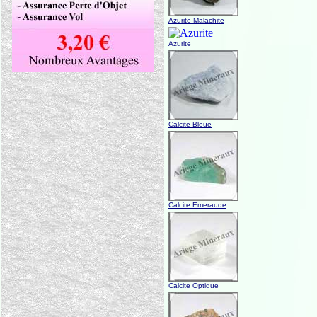
Azurite Malachite
Azurite
Calcite Bleue
Calcite Emeraude
Calcite Optique