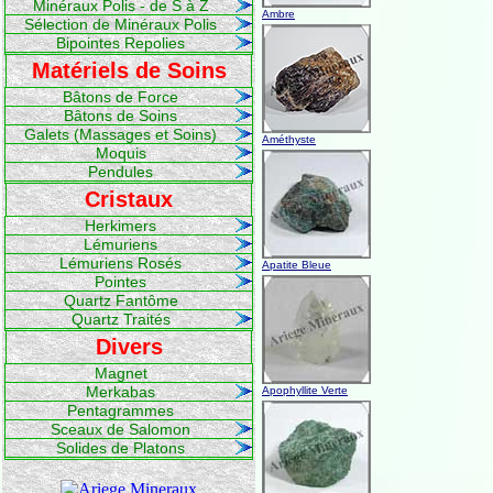
Minéraux Polis - de S à Z
Ambre
Sélection de Minéraux Polis
Bipointes Repolies
Matériels de Soins
Bâtons de Force
Bâtons de Soins
Galets (Massages et Soins)
Améthyste
Moquis
Pendules
Cristaux
Herkimers
Lémuriens
Lémuriens Rosés
Apatite Bleue
Pointes
Quartz Fantôme
Quartz Traités
Divers
Magnet
Merkabas
Apophyllite Verte
Pentagrammes
Sceaux de Salomon
Solides de Platons