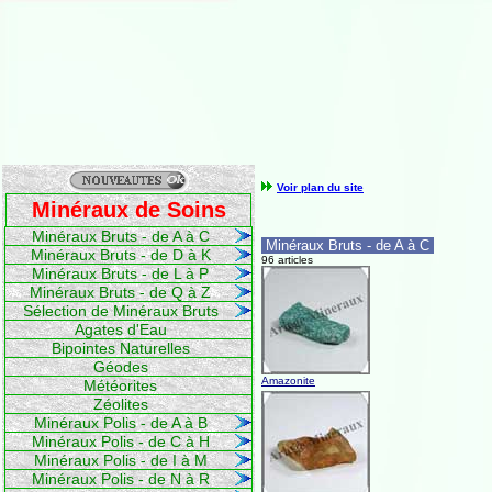
Voir plan du site
Minéraux de Soins
Minéraux Bruts - de A à C
Minéraux Bruts - de A à C
Minéraux Bruts - de D à K
96 articles
Minéraux Bruts - de L à P
Minéraux Bruts - de Q à Z
Sélection de Minéraux Bruts
Agates d'Eau
Bipointes Naturelles
Géodes
Amazonite
Météorites
Zéolites
Minéraux Polis - de A à B
Minéraux Polis - de C à H
Minéraux Polis - de I à M
Minéraux Polis - de N à R