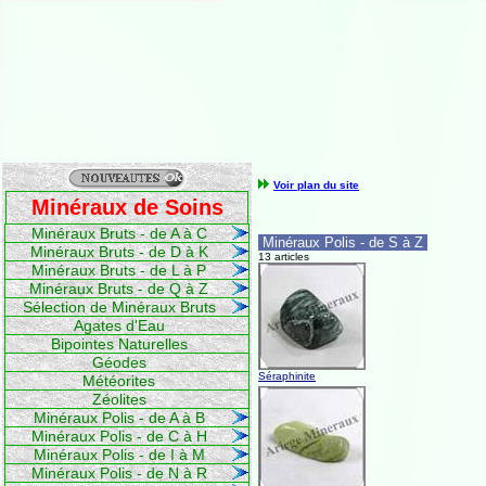
Voir plan du site
Minéraux de Soins
Minéraux Bruts - de A à C
Minéraux Polis - de S à Z
Minéraux Bruts - de D à K
13 articles
Minéraux Bruts - de L à P
Minéraux Bruts - de Q à Z
Sélection de Minéraux Bruts
Agates d'Eau
Bipointes Naturelles
Géodes
Séraphinite
Météorites
Zéolites
Minéraux Polis - de A à B
Minéraux Polis - de C à H
Minéraux Polis - de I à M
Minéraux Polis - de N à R