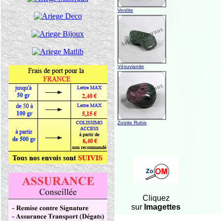
Verdite
Vésuvianite
Zoizite Rubis
Cliquez
sur
Imagettes