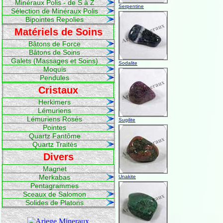
Minéraux Polis - de S à Z
Serpentine
Sélection de Minéraux Polis
Bipointes Repolies
Matériels de Soins
Bâtons de Force
Bâtons de Soins
Galets (Massages et Soins)
Sodalite
Moquis
Pendules
Cristaux
Herkimers
Lémuriens
Lémuriens Rosés
Sugilite
Pointes
Quartz Fantôme
Quartz Traités
Divers
Magnet
Merkabas
Unakite
Pentagrammes
Sceaux de Salomon
Solides de Platons