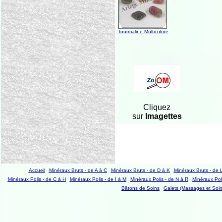
Tourmaline Multicolore
Cliquez
sur
Imagettes
Accueil
Minéraux Bruts - de A à C
Minéraux Bruts - de D à K
Minéraux Bruts - de 
Minéraux Polis - de C à H
Minéraux Polis - de I à M
Minéraux Polis - de N à R
Minéraux Poli
Bâtons de Soins
Galets (Massages et Soin