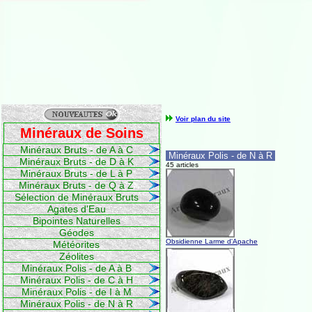
Voir plan du site
Minéraux de Soins
Minéraux Bruts - de A à C
Minéraux Polis - de N à R
Minéraux Bruts - de D à K
45 articles
Minéraux Bruts - de L à P
Minéraux Bruts - de Q à Z
Sélection de Minéraux Bruts
Agates d'Eau
Bipointes Naturelles
Géodes
Obsidienne Larme d'Apache
Météorites
Zéolites
Minéraux Polis - de A à B
Minéraux Polis - de C à H
Minéraux Polis - de I à M
Minéraux Polis - de N à R