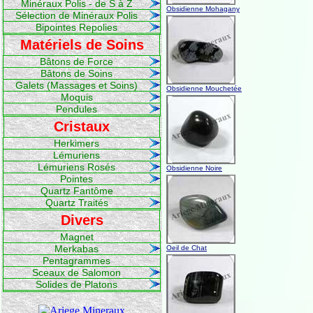
Minéraux Polis - de S à Z
Obsidienne Mohagany
Sélection de Minéraux Polis
Bipointes Repolies
Matériels de Soins
Bâtons de Force
Bâtons de Soins
Galets (Massages et Soins)
Obsidienne Mouchetée
Moquis
Pendules
Cristaux
Herkimers
Lémuriens
Lémuriens Rosés
Obsidienne Noire
Pointes
Quartz Fantôme
Quartz Traités
Divers
Magnet
Merkabas
Oeil de Chat
Pentagrammes
Sceaux de Salomon
Solides de Platons