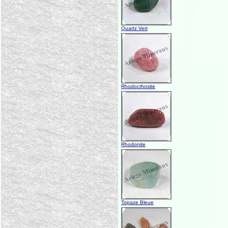
Quartz Vert
Rhodocrhosite
Rhodonite
Topaze Bleue