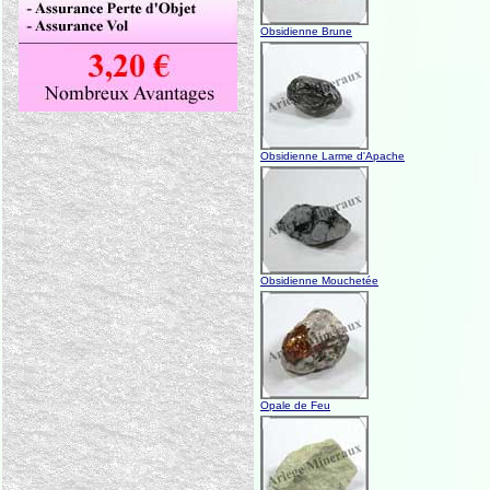
Obsidienne Brune
Obsidienne Larme d'Apache
Obsidienne Mouchetée
Opale de Feu