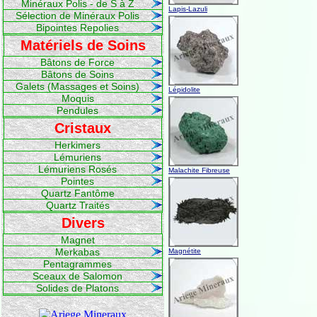
Minéraux Polis - de S à Z
Lapis-Lazuli
Sélection de Minéraux Polis
Bipointes Repolies
Matériels de Soins
Bâtons de Force
Bâtons de Soins
Galets (Massages et Soins)
Lépidolite
Moquis
Pendules
Cristaux
Herkimers
Lémuriens
Lémuriens Rosés
Malachite Fibreuse
Pointes
Quartz Fantôme
Quartz Traités
Divers
Magnet
Merkabas
Magnétite
Pentagrammes
Sceaux de Salomon
Solides de Platons