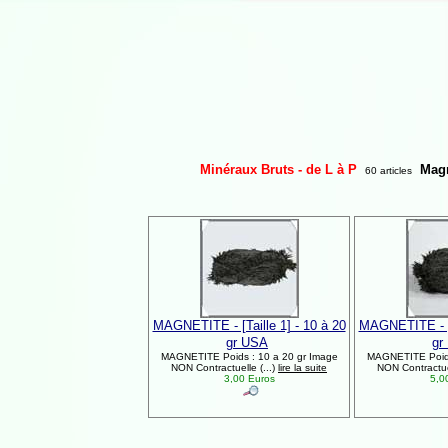
Minéraux Bruts - de L à P
Magn
60 articles
MAGNETITE - [Taille 1] - 10 à 20
MAGNETITE - [T
gr USA
gr
MAGNETITE Poids : 10 a 20 gr Image
MAGNETITE Poids
NON Contractuelle (...)
lire la suite
NON Contractuel
3,00 Euros
5,0