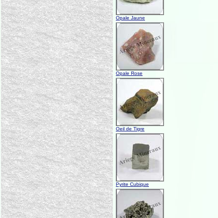
Opale Jaune
Opale Rose
Oeil de Tigre
Pyrite Cubique