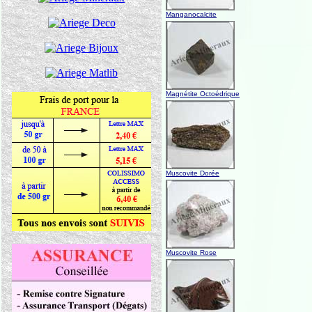
Manganocalcite
Magnétite Octoédrique
Muscovite Dorée
Muscovite Rose