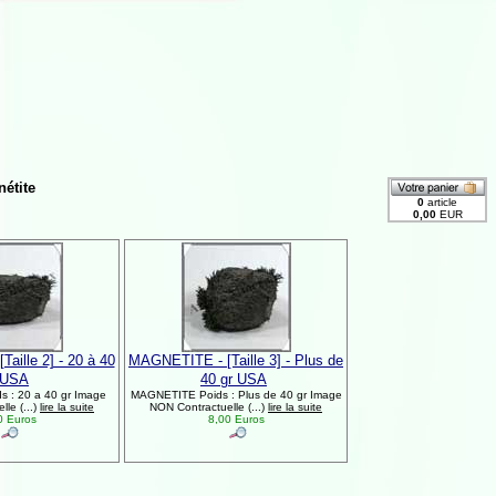
étite
aille 2] - 20 à 40
MAGNETITE - [Taille 3] - Plus de
 USA
40 gr USA
 : 20 a 40 gr Image
MAGNETITE Poids : Plus de 40 gr Image
le (...)
lire la suite
NON Contractuelle (...)
lire la suite
0 Euros
8,00 Euros