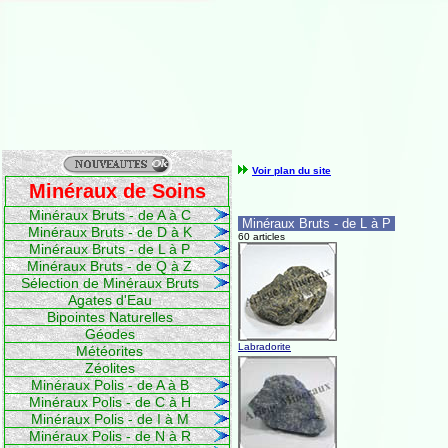
Voir plan du site
Minéraux de Soins
Minéraux Bruts - de A à C
Minéraux Bruts - de L à P
Minéraux Bruts - de D à K
60 articles
Minéraux Bruts - de L à P
Minéraux Bruts - de Q à Z
Sélection de Minéraux Bruts
Agates d'Eau
Bipointes Naturelles
Géodes
Labradorite
Météorites
Zéolites
Minéraux Polis - de A à B
Minéraux Polis - de C à H
Minéraux Polis - de I à M
Minéraux Polis - de N à R