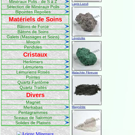
Minéraux Polis - de S à Z
Lapis-Lazuli
Sélection de Minéraux Polis
Bipointes Repolies
Matériels de Soins
Bâtons de Force
Bâtons de Soins
Galets (Massages et Soins)
Lépidolite
Moquis
Pendules
Cristaux
Herkimers
Lémuriens
Lémuriens Rosés
Malachite Fibreuse
Pointes
Quartz Fantôme
Quartz Traités
Divers
Magnet
Merkabas
Magnétite
Pentagrammes
Sceaux de Salomon
Solides de Platons