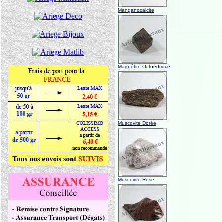
Manganocalcite
Magnétite Octoédrique
Muscovite Dorée
Muscovite Rose