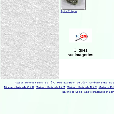
Pyrite Chispas
Cliquez
sur
Imagettes
Accueil
Minéraux Bruts - de A à C
Minéraux Bruts - de D à K
Minéraux Bruts - de 
Minéraux Polis - de C à H
Minéraux Polis - de I à M
Minéraux Polis - de N à R
Minéraux Poli
Bâtons de Soins
Galets (Massages et Soin