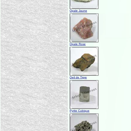
Opale Jaune
Opale Rose
Oeil de Tigre
Pyrite Cubique