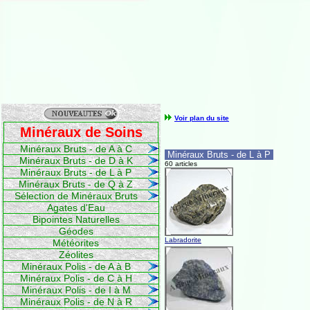
Voir plan du site
Minéraux de Soins
Minéraux Bruts - de A à C
Minéraux Bruts - de L à P
Minéraux Bruts - de D à K
60 articles
Minéraux Bruts - de L à P
Minéraux Bruts - de Q à Z
Sélection de Minéraux Bruts
Agates d'Eau
Bipointes Naturelles
Géodes
Labradorite
Météorites
Zéolites
Minéraux Polis - de A à B
Minéraux Polis - de C à H
Minéraux Polis - de I à M
Minéraux Polis - de N à R