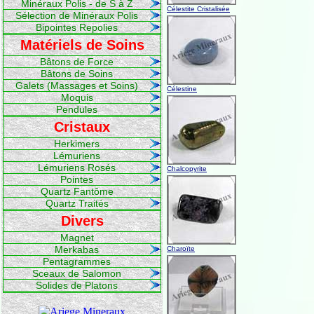
Minéraux Polis - de S à Z
Célestite Cristalisée
Sélection de Minéraux Polis
Bipointes Repolies
Matériels de Soins
Bâtons de Force
Bâtons de Soins
Galets (Massages et Soins)
Célestine
Moquis
Pendules
Cristaux
Herkimers
Lémuriens
Lémuriens Rosés
Chalcopyrite
Pointes
Quartz Fantôme
Quartz Traités
Divers
Magnet
Merkabas
Charoïte
Pentagrammes
Sceaux de Salomon
Solides de Platons