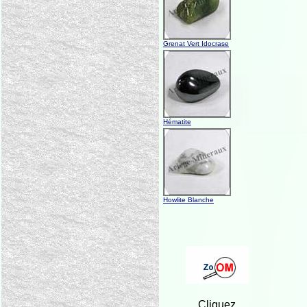
Grenat Vert Idocrase
Hématite
Howlite Blanche
Cliquez