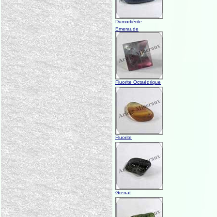
Dumortiérite
Emeraude
Fluorite Octaédrique
Fluorite
Grenat