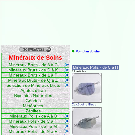
Voir plan du site
Minéraux de Soins
Minéraux Bruts - de A à C
Minéraux Polis - de C à H
Minéraux Bruts - de D à K
39 articles
Minéraux Bruts - de L à P
Minéraux Bruts - de Q à Z
Sélection de Minéraux Bruts
Agates d'Eau
Bipointes Naturelles
Géodes
Calcédoine Bleue
Météorites
Zéolites
Minéraux Polis - de A à B
Minéraux Polis - de C à H
Minéraux Polis - de I à M
Minéraux Polis - de N à R