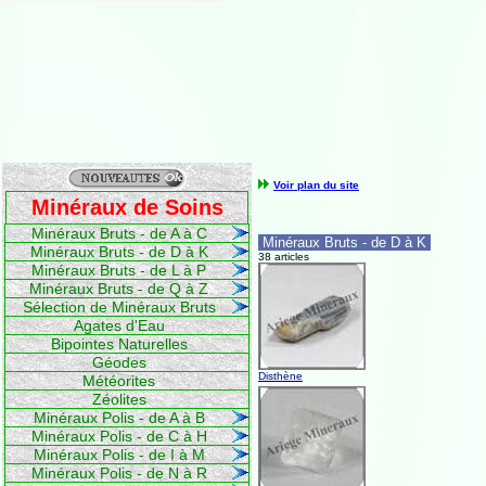
Voir plan du site
Minéraux de Soins
Minéraux Bruts - de A à C
Minéraux Bruts - de D à K
Minéraux Bruts - de D à K
38 articles
Minéraux Bruts - de L à P
Minéraux Bruts - de Q à Z
Sélection de Minéraux Bruts
Agates d'Eau
Bipointes Naturelles
Géodes
Disthène
Météorites
Zéolites
Minéraux Polis - de A à B
Minéraux Polis - de C à H
Minéraux Polis - de I à M
Minéraux Polis - de N à R