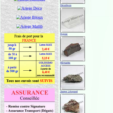
Géodinos
Gypse
Hématite
Jaspe Léopard