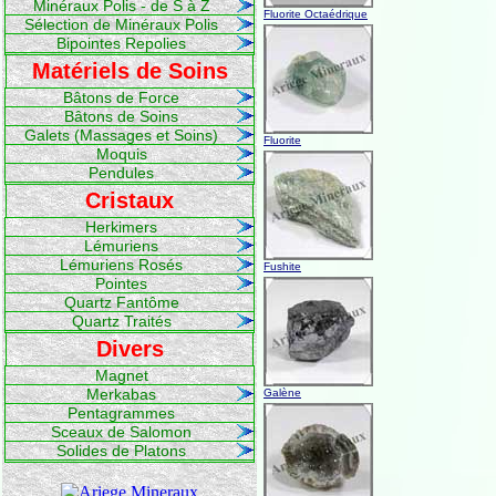
Minéraux Polis - de S à Z
Fluorite Octaédrique
Sélection de Minéraux Polis
Bipointes Repolies
Matériels de Soins
Bâtons de Force
Bâtons de Soins
Galets (Massages et Soins)
Fluorite
Moquis
Pendules
Cristaux
Herkimers
Lémuriens
Lémuriens Rosés
Fushite
Pointes
Quartz Fantôme
Quartz Traités
Divers
Magnet
Merkabas
Galène
Pentagrammes
Sceaux de Salomon
Solides de Platons