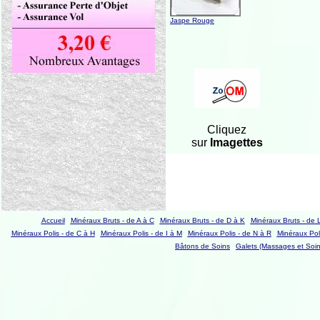
Jaspe Rouge
Cliquez
sur
Imagettes
Accueil
Minéraux Bruts - de A à C
Minéraux Bruts - de D à K
Minéraux Bruts - de 
Minéraux Polis - de C à H
Minéraux Polis - de I à M
Minéraux Polis - de N à R
Minéraux Poli
Bâtons de Soins
Galets (Massages et Soin