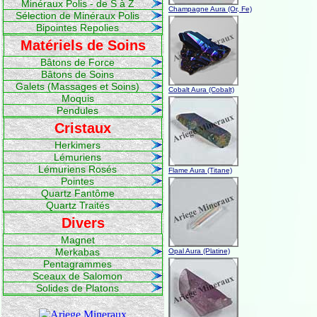
Minéraux Polis - de S à Z
Champagne Aura (Or, Fe)
Sélection de Minéraux Polis
Bipointes Repolies
Matériels de Soins
Bâtons de Force
Bâtons de Soins
Galets (Massages et Soins)
Cobalt Aura (Cobalt)
Moquis
Pendules
Cristaux
Herkimers
Lémuriens
Lémuriens Rosés
Flame Aura (Titane)
Pointes
Quartz Fantôme
Quartz Traités
Divers
Magnet
Merkabas
Opal Aura (Platine)
Pentagrammes
Sceaux de Salomon
Solides de Platons