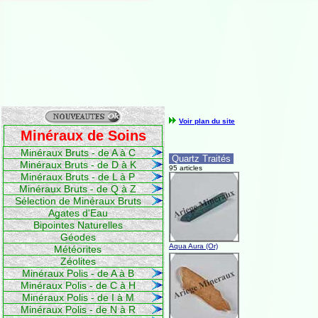
Voir plan du site
Minéraux de Soins
Minéraux Bruts - de A à C
Quartz Traités
Minéraux Bruts - de D à K
95 articles
Minéraux Bruts - de L à P
Minéraux Bruts - de Q à Z
Sélection de Minéraux Bruts
Agates d'Eau
Bipointes Naturelles
Géodes
Aqua Aura (Or)
Météorites
Zéolites
Minéraux Polis - de A à B
Minéraux Polis - de C à H
Minéraux Polis - de I à M
Minéraux Polis - de N à R