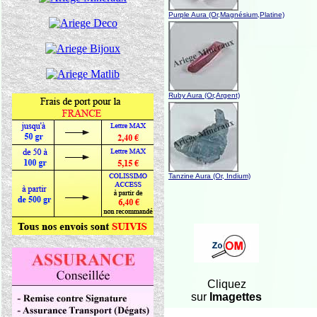
Purple Aura (Or,Magnésium,Platine)
Ruby Aura (Or,Argent)
Tanzine Aura (Or, Indium)
Cliquez
sur
Imagettes