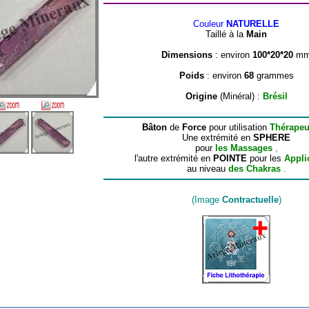
Couleur
NATURELLE
Taillé à la
Main
Dimensions
: environ
100*20*20
m
Poids
: environ
68
grammes
Origine
(Minéral) :
Brésil
Bâton
de
Force
pour utilisation
Thérapeu
Une extrémité en
SPHERE
pour
les Massages
,
l'autre extrémité en
POINTE
pour les
Appli
au niveau
des Chakras
.
(Image
Contractuelle
)