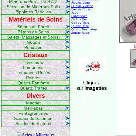
Minéraux Polis - de S à Z
Fluorite Verte
Sélection de Minéraux Polis
Fluorite Violette
Fushite Rubis
Bipointes Repolies
Jade
Labradorite
Matériels de Soins
Oeil de Fer
Oeil de Tigre
Bâtons de Force
Quartz Rose
Quartz Tourmaline
Bâtons de Soins
Zoïzite Rubis
Galets (Massages et Soins)
Moquis
Pendules
Cristaux
Herkimers
Lémuriens
Lémuriens Rosés
Pointes
Cliquez
Quartz Fantôme
Quartz Traités
sur
Imagettes
Divers
Magnet
Merkabas
Pentagrammes
Sceaux de Salomon
Solides de Platons