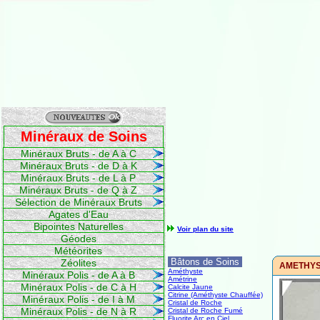
Minéraux de Soins
Minéraux Bruts - de A à C
Minéraux Bruts - de D à K
Minéraux Bruts - de L à P
Minéraux Bruts - de Q à Z
Sélection de Minéraux Bruts
Agates d'Eau
Bipointes Naturelles
Voir plan du site
Géodes
Météorites
Bâtons de Soins
Zéolites
AMETHYST
Améthyste
Minéraux Polis - de A à B
Amétrine
Minéraux Polis - de C à H
Calcite Jaune
Citrine (Améthyste Chauffée)
Minéraux Polis - de I à M
Cristal de Roche
Minéraux Polis - de N à R
Cristal de Roche Fumé
Fluorite Arc en Ciel