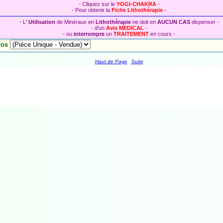
- Cliquez sur le
YOGI-CHAKRA
-
-
Pour obtenir la
Fiche Lithothérapie
-
-
L'
Utilisation
de Minéraux en
Lithothérapie
ne doit en
AUCUN CAS
dispenser -
-
d'un
Avis MEDICAL
-
-
ou
interrompre
un
TRAITEMENT
en cours -
ros
Haut de Page
Suite