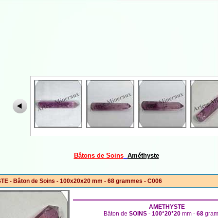
Bâtons de Soins
Améthyste
E - Bâton de Soins - 100x20x20 mm - 68 grammes - C006
AMETHYSTE
Bâton de
SOINS
-
100*20*20
mm -
68
gra