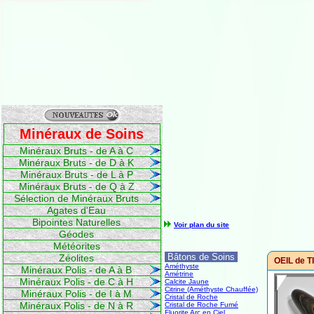
Minéraux de Soins
Minéraux Bruts - de A à C
Minéraux Bruts - de D à K
Minéraux Bruts - de L à P
Minéraux Bruts - de Q à Z
Sélection de Minéraux Bruts
Agates d'Eau
Bipointes Naturelles
Voir plan du site
Géodes
Météorites
Bâtons de Soins
Zéolites
OEIL de T
Améthyste
Minéraux Polis - de A à B
Amétrine
Minéraux Polis - de C à H
Calcite Jaune
Citrine (Améthyste Chauffée)
Minéraux Polis - de I à M
Cristal de Roche
Minéraux Polis - de N à R
Cristal de Roche Fumé
Fluorite Arc en Ciel