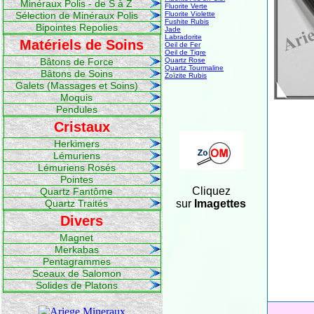
Minéraux Polis - de S à Z
Fluorite Verte
Sélection de Minéraux Polis
Fluorite Violette
Fushite Rubis
Bipointes Repolies
Jade
Labradorite
Matériels de Soins
Oeil de Fer
Oeil de Tigre
Bâtons de Force
Quartz Rose
Quartz Tourmaline
Bâtons de Soins
Zoïzite Rubis
Galets (Massages et Soins)
Moquis
Pendules
Cristaux
Herkimers
Lémuriens
Lémuriens Rosés
Pointes
Cliquez
Quartz Fantôme
Quartz Traités
sur
Imagettes
Divers
Magnet
Merkabas
Pentagrammes
Sceaux de Salomon
Solides de Platons