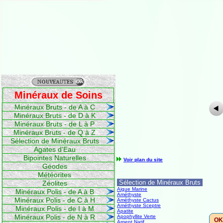
Minéraux de Soins
Minéraux Bruts - de A à C
Minéraux Bruts - de D à K
Minéraux Bruts - de L à P
Minéraux Bruts - de Q à Z
Sélection de Minéraux Bruts
Agates d'Eau
Bipointes Naturelles
Voir plan du site
Géodes
Météorites
Sélection de Minéraux Bruts
Zéolites
Aigue Marine
Minéraux Polis - de A à B
Améthyste
Minéraux Polis - de C à H
Améthyste Cactus
Améthyste Sceptre
Minéraux Polis - de I à M
Apatite
Minéraux Polis - de N à R
Apophyllite Verte
OK
Argent Natif