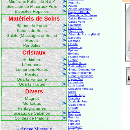
Minéraux Polis - de S à Z
Argentite
Sélection de Minéraux Polis
Azurite
Azurite Malachite
Bipointes Repolies
Barytine-Blende
Bismuth de Synthèse
Matériels de Soins
Calcite Emeraude
Calcite Verte
Bâtons de Force
Cavensite
Chiastolite
Bâtons de Soins
Chrysocolle
Cristal de Roche (Brésil)
Galets (Massages et Soins)
Danburite
Moquis
Dioptase
Elbaïte
Pendules
Emeraude
Epidote
Cristaux
Erythrite
Fluorite Violette
Herkimers
Fushite
Fushite Rubis
Lémuriens
Galène-Pyrite
Lémuriens Rosés
Grenat Demantoïde
Grenat Hessonite
Pointes
Grenat Spessartite
Quartz Fantôme
Gypse Miel
Labradorite
Quartz Traités
Lapis Lazuli
Malachite Fibreuse
Divers
Micas
Oeil de Tigre
Magnet
Okénites
Opale de Feu
Merkabas
Opale Noble
Pentagrammes
Or Natif
Orpiment
Sceaux de Salomon
Pargasite
Solides de Platons
Prenhite
Proustite
Purpurite
Pyrargyrite