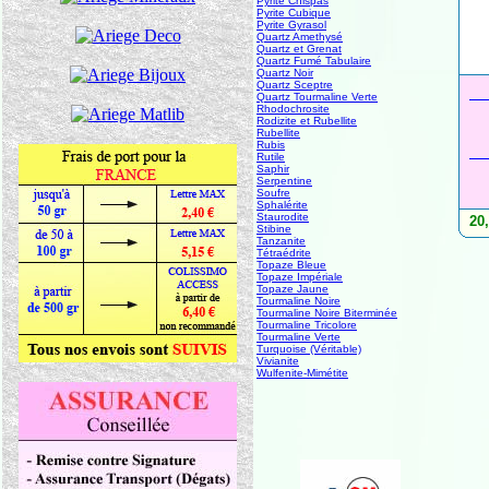
Pyrite Chispas
Pyrite Cubique
Pyrite Gyrasol
Quartz Amethysé
Quartz et Grenat
Quartz Fumé Tabulaire
Quartz Noir
Quartz Sceptre
Quartz Tourmaline Verte
Rhodochrosite
Rodizite et Rubellite
Rubellite
Rubis
Rutile
Saphir
Serpentine
Soufre
Sphalérite
Staurodite
20
Stibine
Tanzanite
Tétraédrite
Topaze Bleue
Topaze Impériale
Topaze Jaune
Tourmaline Noire
Tourmaline Noire Biterminée
Tourmaline Tricolore
Tourmaline Verte
Turquoise (Véritable)
Vivianite
Wulfenite-Mimétite