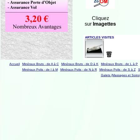
Cliquez
sur
Imagettes
Accueil
Minéraux Bruts - de A à C
Minéraux Bruts - de D à K
Minéraux Bruts - de L à P
Minéraux Polis - de I à M
Minéraux Polis - de N à R
Minéraux Polis - de S à Z
S
Galets (Massages et Soins